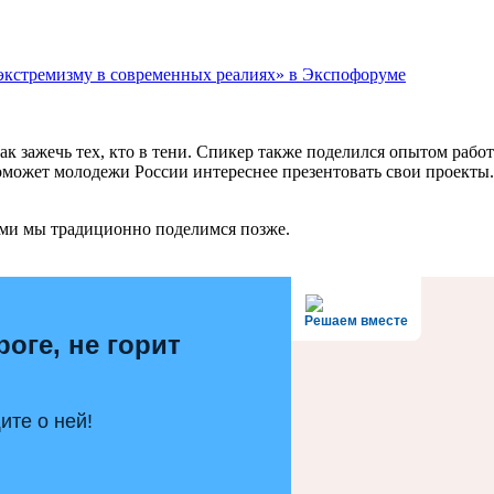
экстремизму в современных реалиях» в Экспофоруме
ак зажечь тех, кто в тени. Спикер также поделился опытом раб
может молодежи России интереснее презентовать свои проекты.
ями мы традиционно поделимся позже.
Решаем вместе
роге, не горит
те о ней!