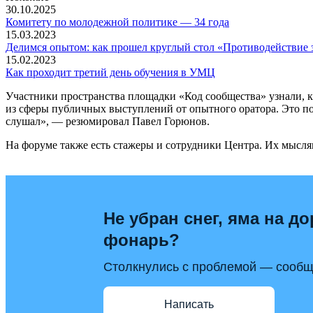
30.10.2025
Комитету по молодежной политике — 34 года
15.03.2023
Делимся опытом: как прошел круглый стол «Противодействие 
15.02.2023
Как проходит третий день обучения в УМЦ
Участники пространства площадки «Код сообщества» узнали, к
из сферы публичных выступлений от опытного оратора. Это по
слушал», — резюмировал Павел Горюнов.
На форуме также есть стажеры и сотрудники Центра. Их мысл
Не убран снег, яма на до
фонарь?
Столкнулись с проблемой — сообщи
Написать