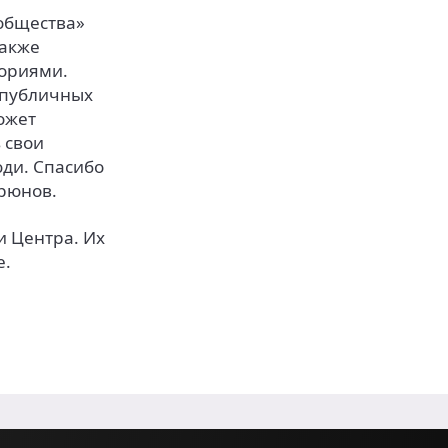
общества»
также
ториями.
 публичных
ожет
 свои
ди. Спасибо
орюнов.
и Центра. Их
е.