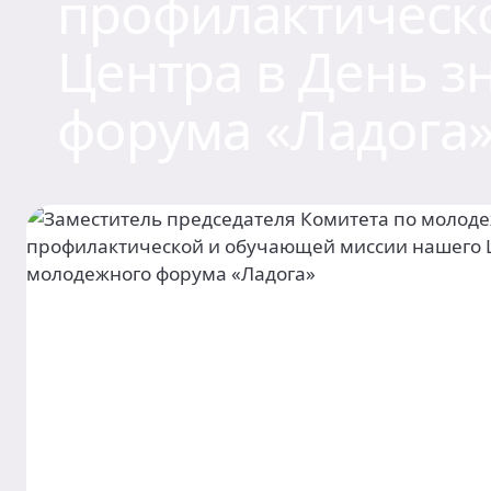
профилактическ
Центра в День з
форума «Ладога