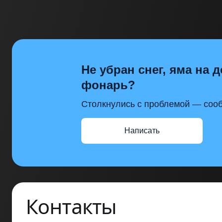
Не убран снег, яма на д
фонарь?
Столкнулись с проблемой — сооб
Написать
Контакты