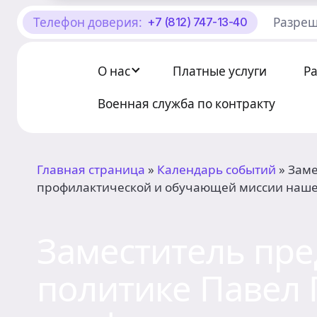
Телефон доверия:
Разреш
+7 (812) 747-13-40
О Центре «КОНТАКТ»
Руководство
О нас
Платные услуги
Р
Профсоюз
Военная служба по контракту
История
Главная страница
»
Календарь событий
»
Заме
Документы
профилактической и обучающей миссии нашег
Пресс-центр
Заместитель пре
Вакансии
политике Павел 
Контакты