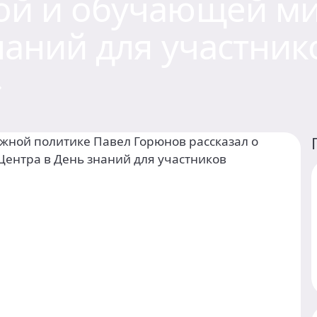
ой и обучающей ми
наний для участни
»