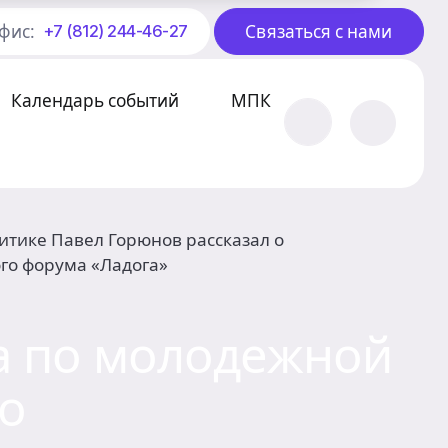
фис:
Связаться с нами
+7 (812) 244-46-27
Календарь событий
МПК
тике Павел Горюнов рассказал о
го форума «Ладога»
а по молодежной
 о