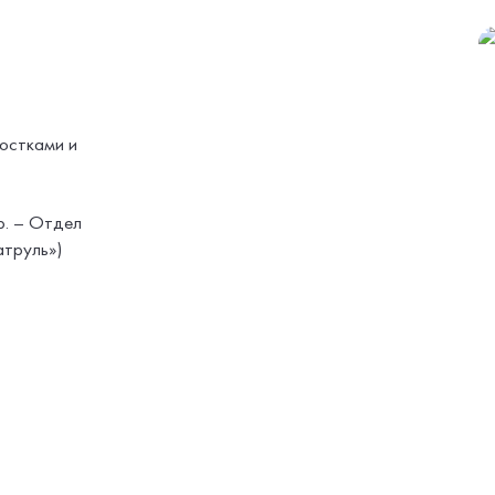
ростками и
р. – Отдел
атруль»)