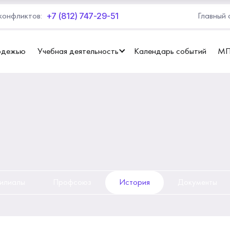
+7 (812) 747-29-51
конфликтов:
Главный 
одежью
Учебная деятельность
Календарь событий
М
илиалы
Профсоюз
История
Документы