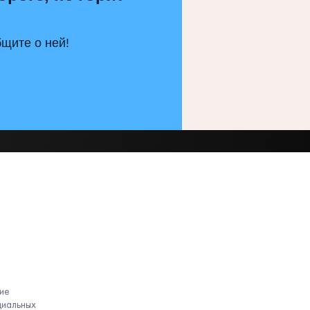
щите о ней!
ие
циальных