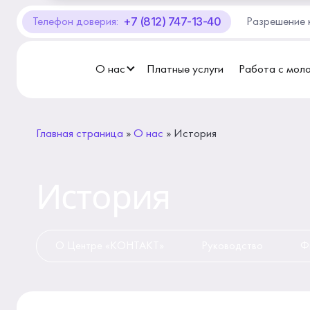
+7 (812) 747-13-40
Телефон доверия:
Разрешение 
О Центре «КОНТАКТ»
Руководство
О нас
Платные услуги
Работа с мол
Профсоюз
Главная страница
»
О нас
»
История
История
Документы
История
Пресс-центр
О Центре «КОНТАКТ»
Руководство
Ф
Вакансии
Контакты