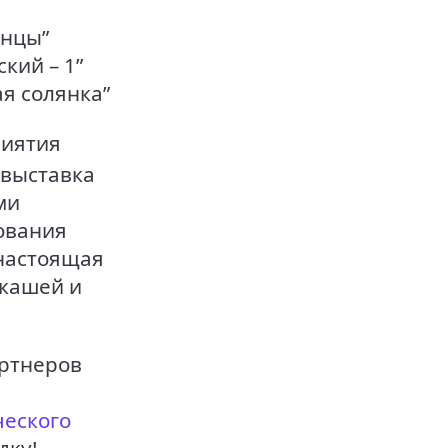
енцы”
кий – 1”
я солянка”
риятия
 выставка
ми
ования
 настоящая
 кашей и
артнеров
ческого