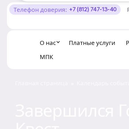
Телефон доверия:
+7 (812) 747-13-40
О Центре «КОНТАКТ»
Руководство
О нас
Платные услуги
Профсоюз
МПК
История
Документы
Главная страница
Календарь событ
»
Пресс-центр
Завершился Г
Вакансии
Квест