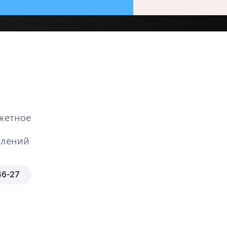
жетное
влений
46-27