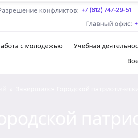
Разрешение конфликтов:
+7 (812) 747-29-51
Главный офис:
+
Работа с молодежью
Учебная деятельно
Вое
ий
Завершился Городской патриотически
»
ородской патри