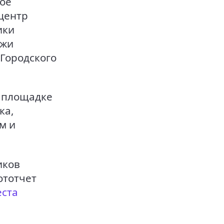
ное
центр
ики
ежи
 Городского
а площадке
ка,
м и
иков
ототчет
еста