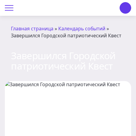
О Центре «КОНТАКТ»
Руководство
Главная страница
»
Календарь событий
»
Завершился Городской патриотический Квест
Профсоюз
Завершился Городской
История
патриотический Квест
Документы
Пресс-центр
Вакансии
Контакты