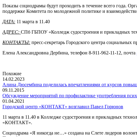
Показы социодрамы будут проходить в течение всего года. О
поддержке Комитета по молодежной политике и взаимодейств
ДАТА:
11 марта в 11.40
АДРЕС:
СПб ГБПОУ «Колледж судостроения и прикладных техно
КОНТАКТЫ:
пресс-секретарь Городского центра социальных
Елена Александровна Дербина, телефон 8-911-962-11-12, почта
Похожие
14.02.2023
Алина Дюсембина поделилась впечатлениями от курсов повы
09.11.2015
Обсуждение мероприятий по профилактике употребления псих
01.04.2021
Городской центр «КОНТАКТ» возглавил Павел Горюнов
11 марта в 11.40 в Колледже судостроения и прикладных техн
«КОНТАКТ».
Социодрама «Я никогда не…» создана на Слете лидеров волонт