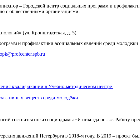
рганизатор – Городской центр социальных программ и профила
ию с общественными организациями.
логий» (ул. Кронштадтская, д. 5).
 программ и профилактики асоциальных явлений среди молоде
opk@profcenter.spb.ru
шения квалификации в Учебно-методическом центре
оактивных веществ среди молодёжи
ологий состоится показ социодрамы «Я никогда не…». Работу пр
ерских движений Петербурга в 2018-м году. В 2019 – проект бы