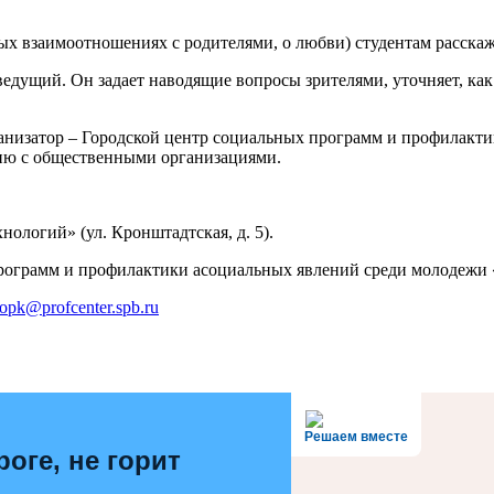
тых взаимоотношениях с родителями, о любви) студентам расска
едущий. Он задает наводящие вопросы зрителями, уточняет, ка
рганизатор – Городской центр социальных программ и профила
ию с общественными организациями.
логий» (ул. Кронштадтская, д. 5).
 программ и профилактики асоциальных явлений среди молоде
opk@profcenter.spb.ru
Решаем вместе
роге, не горит