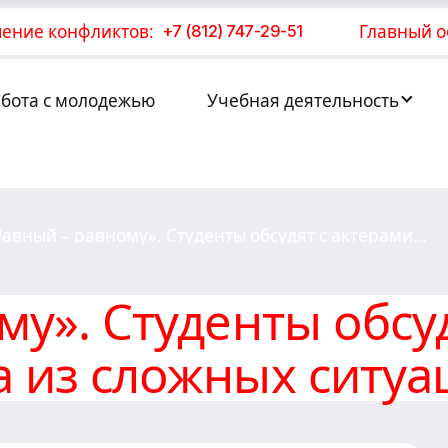
ение конфликтов:
Главный о
+7 (812) 747-29-51
абота с молодежью
Учебная деятельность
Равный – равному». Студенты обсудят с актерами
арианты выхода из сложных ситуаций
му». Студенты обсу
 из сложных ситуа