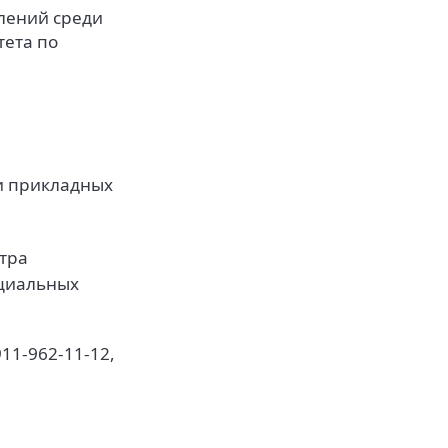
лений среди
ета по
и прикладных
нтра
оциальных
11-962-11-12,