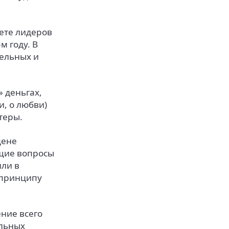
лете лидеров
м году. В
тельных и
» деньгах,
, о любви)
теры.
цене
ящие вопросы
или в
 принципу
ние всего
альных