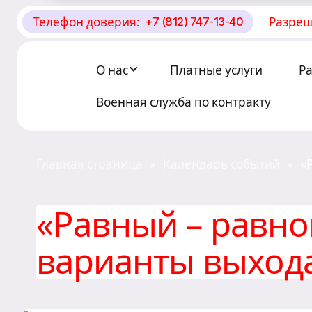
Телефон доверия:
Разреш
+7 (812) 747-13-40
О Центре «КОНТАКТ»
Руководство
О нас
Платные услуги
Р
Профсоюз
Военная служба по контракту
История
Главная страница
Календарь событий
«
»
»
Документы
в
«Равный – равно
Пресс-центр
варианты выхода
Вакансии
Контакты