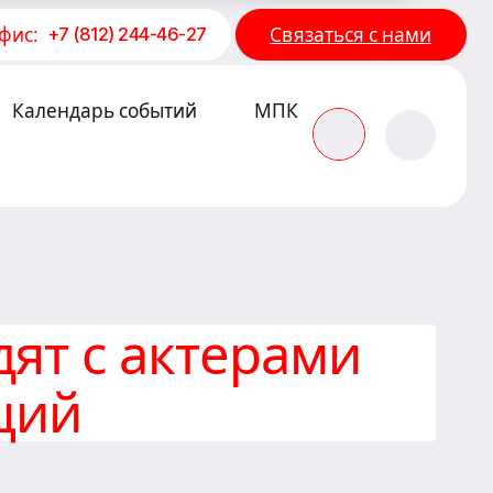
фис:
Связаться с нами
+7 (812) 244-46-27
Календарь событий
МПК
дят с актерами
ций