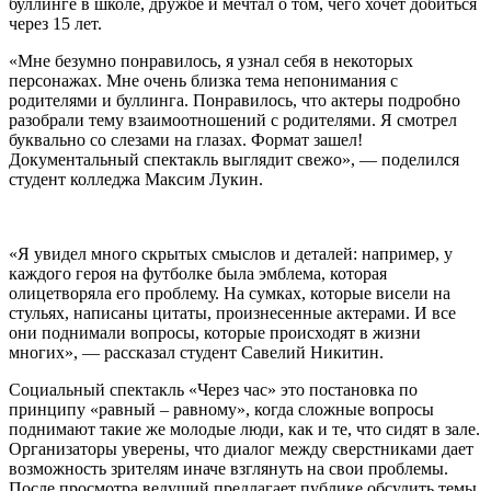
буллинге в школе, дружбе и мечтал о том, чего хочет добиться
через 15 лет.
«Мне безумно понравилось, я узнал себя в некоторых
персонажах. Мне очень близка тема непонимания с
родителями и буллинга. Понравилось, что актеры подробно
разобрали тему взаимоотношений с родителями. Я смотрел
буквально со слезами на глазах. Формат зашел!
Документальный спектакль выглядит свежо», — поделился
студент колледжа Максим Лукин.
«Я увидел много скрытых смыслов и деталей: например, у
каждого героя на футболке была эмблема, которая
олицетворяла его проблему. На сумках, которые висели на
стульях, написаны цитаты, произнесенные актерами. И все
они поднимали вопросы, которые происходят в жизни
многих», — рассказал студент Савелий Никитин.
Социальный спектакль «Через час» это постановка по
принципу «равный – равному», когда сложные вопросы
поднимают такие же молодые люди, как и те, что сидят в зале.
Организаторы уверены, что диалог между сверстниками дает
возможность зрителям иначе взглянуть на свои проблемы.
После просмотра ведущий предлагает публике обсудить темы