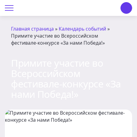
О Центре «КОНТАКТ»
Руководство
Главная страница
»
Календарь событий
»
Примите участие во Всероссийском
Профсоюз
фестивале-конкурсе «За нами Победа!»
История
Примите участие во
Документы
Всероссийском
фестивале-конкурсе «За
Пресс-центр
нами Победа!»
Вакансии
Контакты