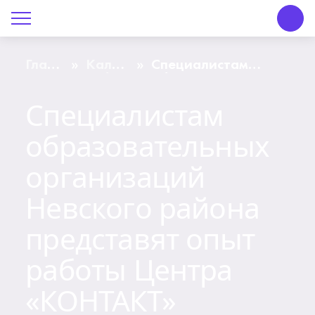
О Центре «КОНТАКТ»
Руководство
Главная
Календарь
Специалистам
»
»
страница
событий
образовательных
организаций
Специалистам
Профсоюз
Невского района
представят опыт
образовательных
работы Центра
История
«КОНТАКТ»
организаций
Документы
Невского района
Пресс-центр
представят опыт
работы Центра
Вакансии
«КОНТАКТ»
Контакты