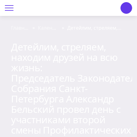
О Центре «КОНТАКТ»
Руководство
»
»
Главная
Календарь
Детейлим, стреляем,
страница
событий
находим друзей на всю
жизнь:
Профсоюз
Председатель Законодатель
Детейлим, стреляем,
Собрания Санкт-
Петербурга Александр
находим друзей на всю
История
Бельский провел день с
участниками второй
жизнь:
смены Профилактических
Документы
интерактивных летних
Председатель Законодател
сборов
Пресс-центр
Собрания Санкт-
Петербурга Александр
Вакансии
Бельский провел день с
Контакты
участниками второй
смены Профилактических