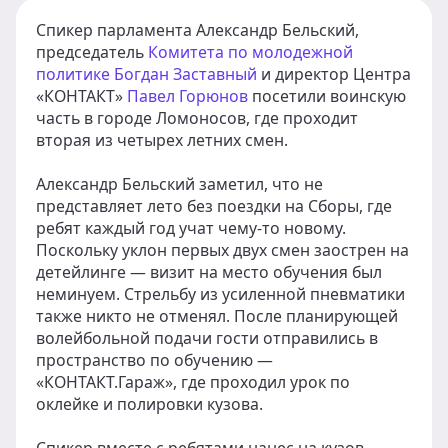
Спикер парламента Александр Бельский,
председатель
Комитета по молодежной
политике
Богдан Заставный
и директор Центра
«КОНТАКТ»
Павел Горюнов
посетили воинскую
часть в городе Ломоносов, где проходит
вторая из четырех летних смен.
Александр Бельский заметил, что не
представляет лето без поездки на Сборы, где
ребят каждый год учат чему-то новому.
Поскольку уклон первых двух смен заострен на
детейлинге — визит на место обучения был
неминуем. Стрельбу из усиленной пневматики
также никто не отменял. После планирующей
волейбольной подачи гости отправились в
пространство по обучению —
«КОНТАКТ.Гараж», где проходил урок по
оклейке и полировки кузова.
Спикер вместе с ребятами нанес на кузов