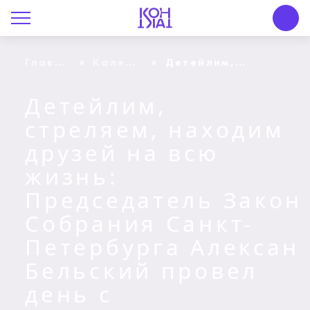
О Центре «КОНТАКТ»
Руководство
»
»
Главная
Календарь
Детейлим,
страница
событий
стреляем,
находим друзей
Профсоюз
на всю жизнь:
Детейлим,
Председатель Закон
Собрания Санкт-
стреляем, находим
История
Петербурга Алексан
Бельский провел
друзей на всю
день с
Документы
участниками
жизнь:
второй
смены Профилактиче
Пресс-центр
Председатель Закон
интерактивных
летних сборов
Собрания Санкт-
Вакансии
Петербурга Алексан
Контакты
Бельский провел
день с