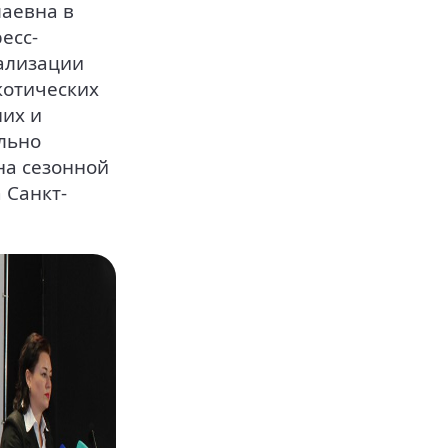
лаевна в
есс-
ализации
котических
их и
льно
на сезонной
 Санкт-