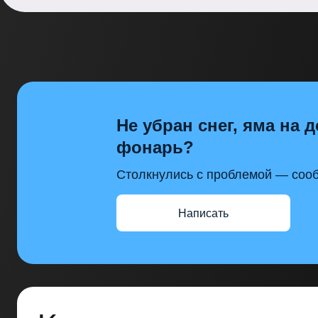
Не убран снег, яма на д
фонарь?
Столкнулись с проблемой — сооб
Написать