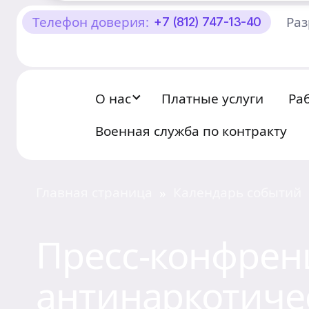
Телефон доверия:
Раз
+7 (812) 747-13-40
О Центре «КОНТАКТ»
Руководство
О нас
Платные услуги
Ра
Профсоюз
Военная служба по контракту
История
Документы
Главная страница
Календарь событий
»
Пресс-центр
Пресс-конфрен
Вакансии
антинаркотиче
Контакты