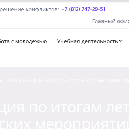
решение конфликтов:
+7 (812) 747-29-51
Главный офис
бота с молодежью
Учебная деятельность
Пресс-конфренция по итогам летних антина
»
мероприятий
ция по итогам ле
ских мероприяти