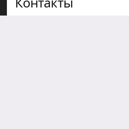
Контакты
Главный офис
Санкт-Петербургское государственное бюджетн
учреждение «Городской центр социальных про
профилактики асоциальных явлений среди мо
«КОНТАКТ»
пн.-пт.
с 9.00 до 18.00
+7 (812) 244-46
196070, Санкт-Петербург ул.Фрунзе, д.4
info@center-kontakt.ru