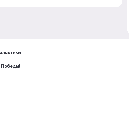
филактики
м Победы!