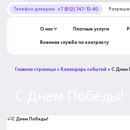
+7 (812) 747-13-40
Телефон доверия:
Разреше
О Центре «КОНТАКТ»
Руководство
О нас
Платные услуги
Р
Профсоюз
Военная служба по контракту
История
Главная страница
»
Календарь событий
»
С Днем 
Документы
С Днем Победы!
Пресс-центр
Вакансии
Контакты