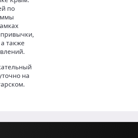
ей по
аммы
рамках
 привычки,
 а также
влений.
кательный
уточно на
тарском.