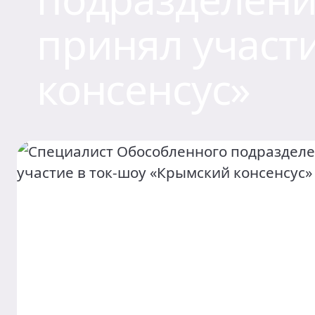
Контакты
принял участ
консенсус»