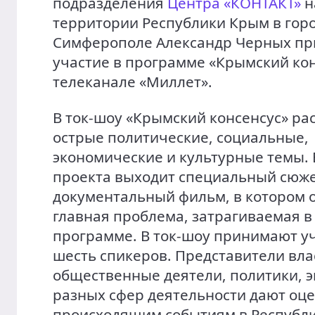
подразделения
Центра «КОНТАКТ»
н
территории Республики Крым в гор
Симферополе Александр Черных пр
участие в программе «Крымский кон
телеканале «Миллет».
В ток-шоу «Крымский консенсус» р
острые политические, социальные,
экономические и культурные темы. 
проекта выходит специальный сюже
документальный фильм, в котором 
главная проблема, затрагиваемая в
программе. В ток-шоу принимают у
шесть спикеров. Представители вла
общественные деятели, политики, э
разных сфер деятельности дают оц
происходящим событиям в Республ