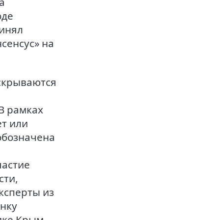
а
оде
инял
сенсус» на
аскрываются
В рамках
т или
обозначена
частие
сти,
ксперты из
енку
ике Крым.