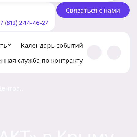
Связаться с нами
7 (812) 244-46-27
сть
Календарь событий
нная служба по контракту
Центра
оу «Крымский
АКТ» в Крыму