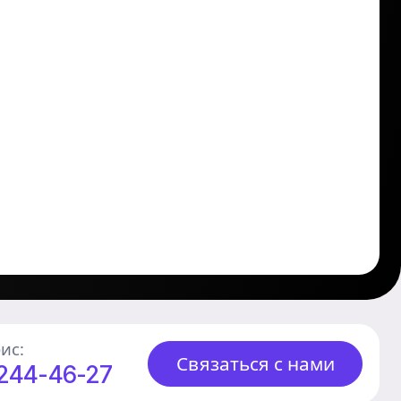
ис:
Связаться с нами
 244-46-27