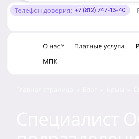
Телефон доверия:
+7 (812) 747-13-40
О Центре «КОНТАКТ»
Руководство
О нас
Платные услуги
Профсоюз
МПК
История
Документы
Главная страница
Блог
Крым
С
»
»
»
«
к
Пресс-центр
Специалист О
Вакансии
подразделени