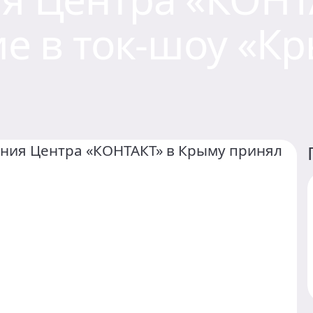
ие в ток-шоу «К