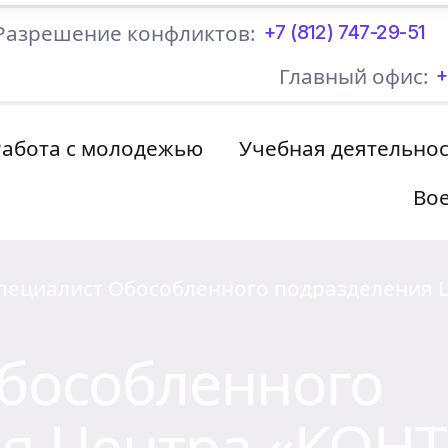
Разрешение конфликтов:
+7 (812) 747-29-51
Главный офис:
+
Работа с молодежью
Учебная деятельно
Вое
пециалист Обособленного подразделения 
КОНТАКТ» в Крыму принял участие в ток-ш
онсенсус»
бособленного
я Центра «КОНТ