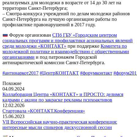
реализуемых для молодежи в возрасте от 14 до 30 лет на
территории Санкт-Петербурга;
– Смотра-конкурса учреждений по делам молодежи районов
Санкт-Петербурга на лучшую организацию работы по
профилактике правонарушений в 2017 году.
Форум организован
СПб ГБУ «Городским центром
социальных программ и профилактики асоциальных явлений
среди молодежи «КОНТАКТ»
при поддержке
Комитета по
молодежной политике и взаимодействию с общественными
организациями
и под патронажем Городской
антинаркотической комиссии Санкт-Петербурга.
#антинаркот2017
#ЦентрКОНТАКТ
#форумконтакт
#форум201
Похожие
04.09.2024
Коллаборация Центра «КОНТАКТ» и ПРОСТО: делимся
кадрами с акции по закраске рекламы психоактивов
12.02.2026
Стартовала «КОНТАКТ.Конференция»
15.06.2023
VII Всероссийская научно-практическая конференция:
интересные мысли спикеров дискуссионной сессии