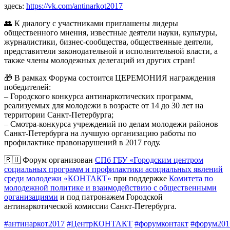
здесь:
https://vk.com/antinarkot2017
👥 К диалогу с участниками приглашены лидеры
общественного мнения, известные деятели науки, культуры,
журналистики, бизнес-сообщества, общественные деятели,
представители законодательной и исполнительной власти, а
также члены молодежных делегаций из других стран!
🎁 В рамках Форума состоится ЦЕРЕМОНИЯ награждения
победителей:
– Городского конкурса антинаркотических программ,
реализуемых для молодежи в возрасте от 14 до 30 лет на
территории Санкт-Петербурга;
– Смотра-конкурса учреждений по делам молодежи районов
Санкт-Петербурга на лучшую организацию работы по
профилактике правонарушений в 2017 году.
🇷🇺 Форум организован
СПб ГБУ «Городским центром
социальных программ и профилактики асоциальных явлений
среди молодежи «КОНТАКТ»
при поддержке
Комитета по
молодежной политике и взаимодействию с общественными
организациями
и под патронажем Городской
антинаркотической комиссии Санкт-Петербурга.
#антинаркот2017
#ЦентрКОНТАКТ
#форумконтакт
#форум201