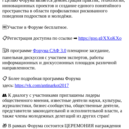
ℹ Целью Форума является демонстрация практик, технологий,
инновационных проектов и создание единого понятийного
пространства в области профилактики рискованного
поведения подростков и молодёжи.
🆓Участие в Форуме бесплатное.
📋Регистрация доступна по ссылке ➡
https://goo.gl/XXoKXo
🗓В программе
Форума САФ 3.0
пленарное заседание,
панельная дискуссия с участием экспертов, работы
информационных и дискуссионных площадок различной
направленности.
📋 Более подробная программа Форума
здесь:
https://vk.com/antinarkot2017
👥 К диалогу с участниками приглашены лидеры
общественного мнения, известные деятели науки, культуры,
журналистики, бизнес-сообщества, общественные деятели,
представители законодательной и исполнительной власти, а
также члены молодежных делегаций из других стран!
🎁 В рамках Форума состоится ЦЕРЕМОНИЯ награждения