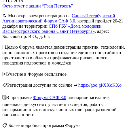
29.07.2015
Фото отчет с акции “Град Петровъ”
📝 Мы открываем регистрацию на
Санкт-Петербургский
Антинаркотический Форум САФ 3.0
, который пройдет 20-21
декабря на территории
СПб ГБУ «Дома молодежи
Василеостровского района Санкт-Петербурга»
, адрес:
Большой пр. В.О., д. 65.
ℹ Целью Форума является демонстрация практик, технологий,
инновационных проектов и создание единого понятийного
пространства в области профилактики рискованного
поведения подростков и молодёжи.
🆓Участие в Форуме бесплатное.
📋Регистрация доступна по ссылке ➡
https://goo.gl/XXoKXo
🗓В программе
Форума САФ 3.0
пленарное заседание,
панельная дискуссия с участием экспертов, работы
информационных и дискуссионных площадок различной
направленности.
📋 Более подробная программа Форума