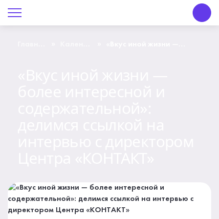
О Центре «КОНТАКТ»
Руководство
»
»
Главная
Календарь
«Вкус иной жизни —
страница
событий
более интересной и
содержательной»:
Профсоюз
делимся ссылкой на
«Вкус иной жизни —
интервью с директором
Центра «КОНТАКТ»
более интересной и
История
содержательной»:
Документы
делимся ссылкой на
Пресс-центр
интервью с директором
Центра «КОНТАКТ»
Вакансии
Контакты