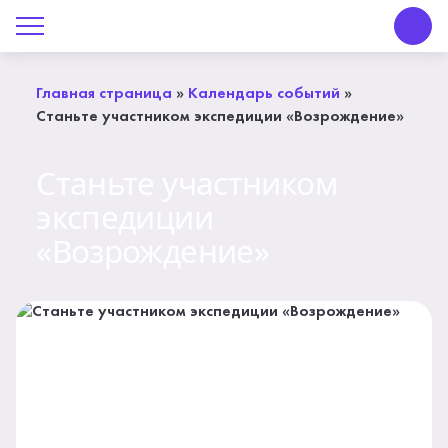
О Центре «КОНТАКТ»
Руководство
Главная страница
»
Календарь событий
»
Станьте участником экспедиции «Возрождение»
Профсоюз
Станьте участником
История
экспедиции
Документы
«Возрождение»
Пресс-центр
Вакансии
Контакты