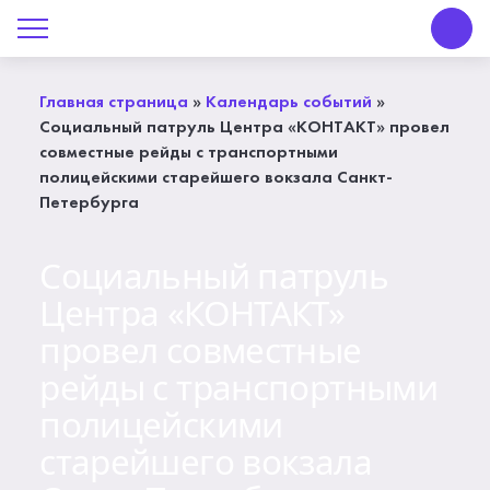
О Центре «КОНТАКТ»
О Центре «КОНТАКТ»
Главная страница
»
Календарь событий
»
Социальный патруль Центра «КОНТАКТ» провел
Руководство
совместные рейды с транспортными
полицейскими старейшего вокзала Санкт-
Профсоюз
Петербурга
История
Социальный патруль
Центра «КОНТАКТ»
Документы
провел совместные
Пресс-центр
рейды с транспортными
полицейскими
Вакансии
старейшего вокзала
Контакты