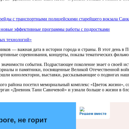
ейды с транспортными полицейскими старейшего вокзала Санк
т новые эффективные программы работы с подростками
ых технологий»
ков — важная дата в истории города и страны. В этот день в П
ртивные соревнования, концерты, показы тематических фильмов
 значимости события. Подрастающее поколение знает о своей ис
ориалы и памятники, посвященные Великой Отечественной войне
рошли кинолектории, выставки, рассказывающие о подвигах наш
го района посетил мемориальный комплекс «Цветок жизни», со
рган «Дневник Тани Савичевой» и узнали больше о жизни в бл
Решаем вместе
роге, не горит