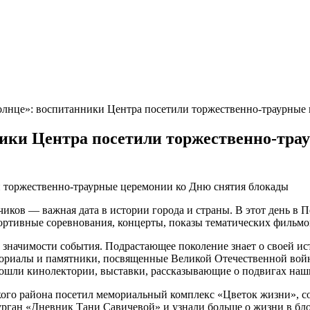
солнце»: воспитанники Центра посетили торжественно-траурные
нники Центра посетили торжественно-тр
ков — важная дата в истории города и страны. В этот день в П
ртивные соревнования, концерты, показы тематических фильмов
 значимости события. Подрастающее поколение знает о своей ис
ориалы и памятники, посвященные Великой Отечественной войне
рошли кинолектории, выставки, рассказывающие о подвигах наш
го района посетил мемориальный комплекс «Цветок жизни», со
рган «Дневник Тани Савичевой» и узнали больше о жизни в бл