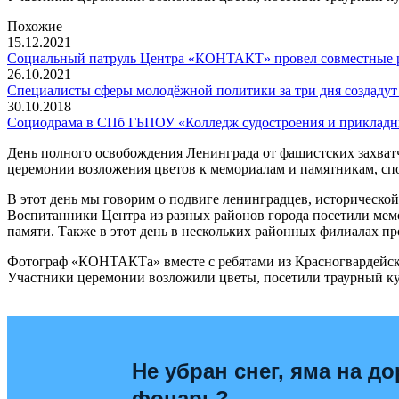
Похожие
15.12.2021
Социальный патруль Центра «КОНТАКТ» провел совместные р
26.10.2021
Специалисты сферы молодёжной политики за три дня создаду
30.10.2018
Социодрама в СПб ГБПОУ «Колледж судостроения и прикладн
День полного освобождения Ленинграда от фашистских захватчи
церемонии возложения цветов к мемориалам и памятникам, спо
В этот день мы говорим о подвиге ленинградцев, исторической
Воспитанники Центра из разных районов города посетили мем
памяти. Также в этот день в нескольких районных филиалах п
Фотограф «КОНТАКТа» вместе с ребятами из Красногвардейско
Участники церемонии возложили цветы, посетили траурный ку
Не убран снег, яма на до
фонарь?