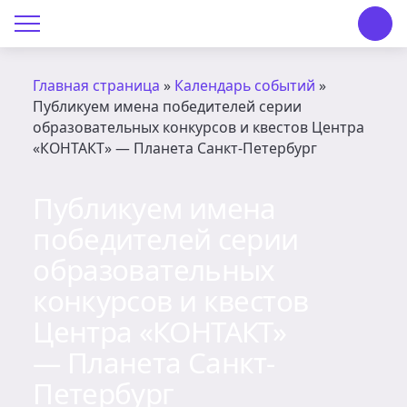
О Центре «КОНТАКТ»
Руководство
Главная страница
»
Календарь событий
»
Публикуем имена победителей серии
Профсоюз
образовательных конкурсов и квестов Центра
«КОНТАКТ» — Планета Санкт-Петербург
История
Публикуем имена
Документы
победителей серии
Пресс-центр
образовательных
конкурсов и квестов
Вакансии
Центра «КОНТАКТ»
Контакты
— Планета Санкт-
Петербург