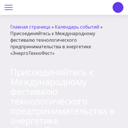
О Центре «КОНТАКТ»
О Центре «КОНТАКТ»
Главная страница
»
Календарь событий
»
Присоединяйтесь к Международному
Руководство
фестивалю технологического
предпринимательства в энергетике
Профсоюз
«ЭнергоТехноФест»
История
Присоединяйтесь к
Международному
Документы
фестивалю
Пресс-центр
технологического
Вакансии
предпринимательства в
энергетике
Контакты