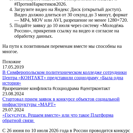
#ПротивНаркотиков2026.
Загрузите видео на Яндекс Диск (открытый доступ).
Видео должно длиться от 30 секунд до 3 минут, формат
— MP4, MOV или AVI, разрешение не менее 1280×720.
Подайте заявку до 10 июля через систему «Молодёжь
России», прикрепив ссылку на видео и согласие на
обработку данных.
На пути к позитивным переменам вместе мы способны на
многое.
Похожие
17.05.2019
В Симферопольском политехническом колледже сотрудники
Центра «КОНТАКТ» представили социодраму «Была одна
история»
#разрешение конфликта #социодрама #центрконтакт
23.08.2024
Стартовал прием заявок в конкурсе объектов социальной
инфраструктуры «МАРТ»
29.07.2024
«Госуслуги. Решаем вместе» или что такое Платформа
обратной связи
С 26 июня по 10 июля 2026 года в России проводится конкурс