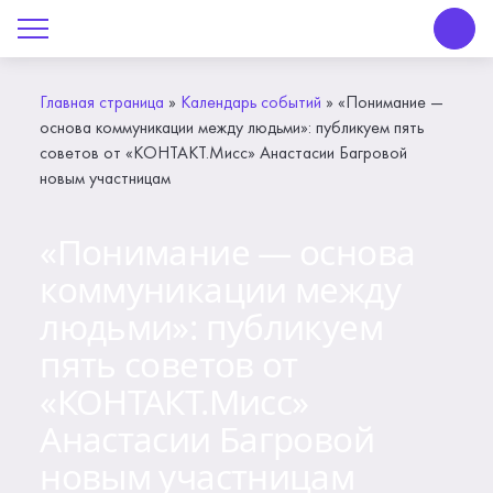
О Центре «КОНТАКТ»
Руководство
Главная страница
»
Календарь событий
»
«Понимание —
основа коммуникации между людьми»: публикуем пять
Профсоюз
советов от «КОНТАКТ.Мисс» Анастасии Багровой
новым участницам
История
«Понимание — основа
Документы
коммуникации между
Пресс-центр
людьми»: публикуем
пять советов от
Вакансии
«КОНТАКТ.Мисс»
Контакты
Анастасии Багровой
новым участницам