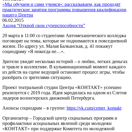
«Мы обучаем и сами учимся»: рассказываем, как проходят
практические занятия программы повышения квалификации
нашего Центра
06.02.2015
Акция “Открой свои суперспособности”
29 марта в 11:00 со студентами Автомеханического колледжа
поговорят на темы, которые не поднимаются в повседневной
жизни. По адресу ул. Малая Балканская, д. 41 покажут
социодраму «Я никогда не…».
Зрители увидят несколько историй – о любви, легких деньгах
и травле в коллективе. В кульминационный момент каждого
из действ на сцене ведущий остановит процесс игры, чтобы
разобрать со зрителями ситуацию.
Проект театральной студии Центра «КОНТАКТ» успешно
реализуется с 2019 года. Идея зародилась на одном из Слетов
лидеров волонтерских движений Петербурга.
Анонсы социодрам – в группе:
https://vk.com/center_kontakt
Организатор – Городской центр социальных программ и
профилактики асоциальных явлений среди молодежи
«КОНТАКТ» при поддержке Комитета по молодежной