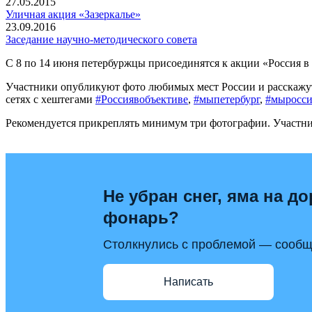
27.05.2015
Уличная акция «Зазеркалье»
23.09.2016
Заседание научно-методического совета
С 8 по 14 июня петербуржцы присоединятся к акции «Россия в
Участники опубликуют фото любимых мест России и расскажут
сетях с хештегами
#Россиявобъективе
,
#мыпетербург
,
#мыросси
Рекомендуется прикреплять минимум три фотографии. Участник
Не убран снег, яма на до
фонарь?
Столкнулись с проблемой — сообщи
Написать