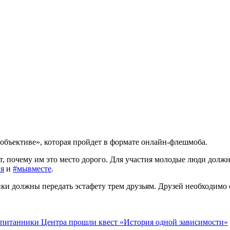
 объективе», которая пройдет в формате онлайн-флешмоба.
, почему им это место дорого. Для участия молодые люди долж
я
и
#мывместе
.
и должны передать эстафету трем друзьям. Друзей необходимо о
спитанники Центра прошли квест «История одной зависимости»