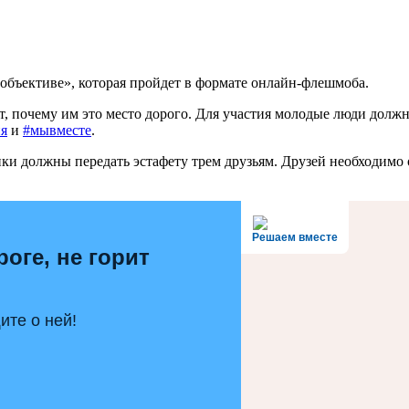
 объективе», которая пройдет в формате онлайн-флешмоба.
, почему им это место дорого. Для участия молодые люди долж
я
и
#мывместе
.
и должны передать эстафету трем друзьям. Друзей необходимо о
Решаем вместе
роге, не горит
те о ней!