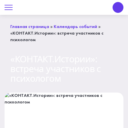
О Центре «КОНТАКТ»
Руководство
Главная страница
»
Календарь событий
»
«КОНТАКТ.Истории»: встреча участников с
Профсоюз
психологом
История
«КОНТАКТ.Истории»:
Документы
встреча участников с
психологом
Пресс-центр
Вакансии
Контакты