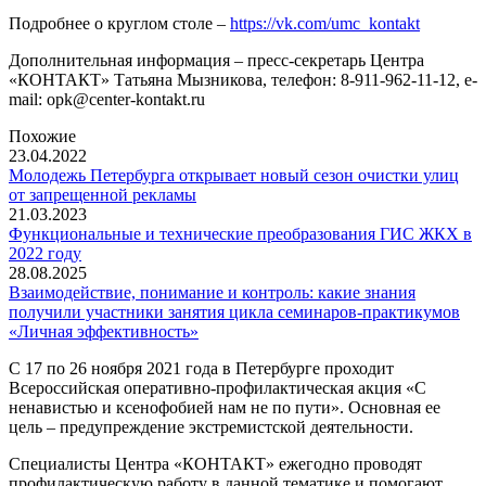
Подробнее о круглом столе –
https://vk.com/umc_kontakt
Дополнительная информация – пресс-секретарь Центра
«КОНТАКТ» Татьяна Мызникова, телефон: 8-911-962-11-12, e-
mail: opk@center-kontakt.ru
Похожие
23.04.2022
Молодежь Петербурга открывает новый сезон очистки улиц
от запрещенной рекламы
21.03.2023
Функциональные и технические преобразования ГИС ЖКХ в
2022 году
28.08.2025
Взаимодействие, понимание и контроль: какие знания
получили участники занятия цикла семинаров-практикумов
«Личная эффективность»
С 17 по 26 ноября 2021 года в Петербурге проходит
Всероссийская оперативно-профилактическая акция «С
ненавистью и ксенофобией нам не по пути». Основная ее
цель – предупреждение экстремистской деятельности.
Специалисты Центра «КОНТАКТ» ежегодно проводят
профилактическую работу в данной тематике и помогают