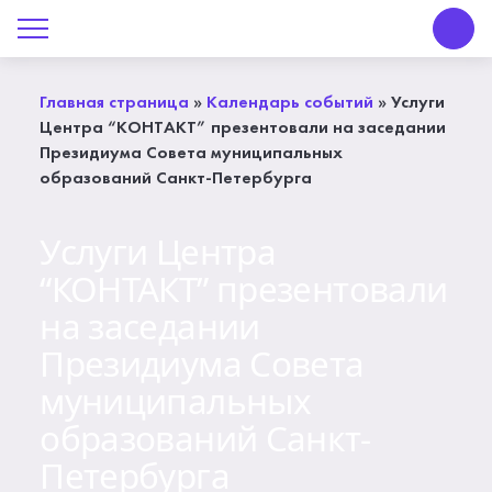
О Центре «КОНТАКТ»
Руководство
Главная страница
»
Календарь событий
»
Услуги
Центра “КОНТАКТ” презентовали на заседании
Профсоюз
Президиума Совета муниципальных
образований Санкт-Петербурга
История
Услуги Центра
Документы
“КОНТАКТ” презентовали
Пресс-центр
на заседании
Президиума Совета
Вакансии
муниципальных
Контакты
образований Санкт-
Петербурга