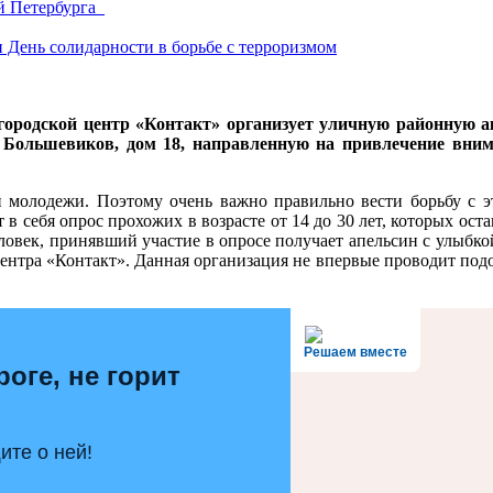
ий Петербурга
День солидарности в борьбе с терроризмом
ородской центр «Контакт» организует уличную районную а
кт Большевиков, дом 18, направленную на привлечение вни
и молодежи. Поэтому очень важно правильно вести борьбу с 
в себя опрос прохожих в возрасте от 14 до 30 лет, которых ос
еловек, принявший участие в опросе получает апельсин с улыбк
ентра «Контакт». Данная организация не впервые проводит подо
Решаем вместе
роге, не горит
те о ней!