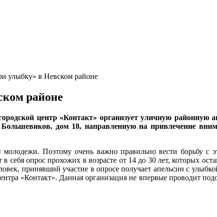
и улыбку» в Невском районе
ском районе
ородской центр «Контакт» организует уличную районную а
кт Большевиков, дом 18, направленную на привлечение вни
и молодежи. Поэтому очень важно правильно вести борьбу с 
в себя опрос прохожих в возрасте от 14 до 30 лет, которых ос
еловек, принявший участие в опросе получает апельсин с улыбк
ентра «Контакт». Данная организация не впервые проводит подо