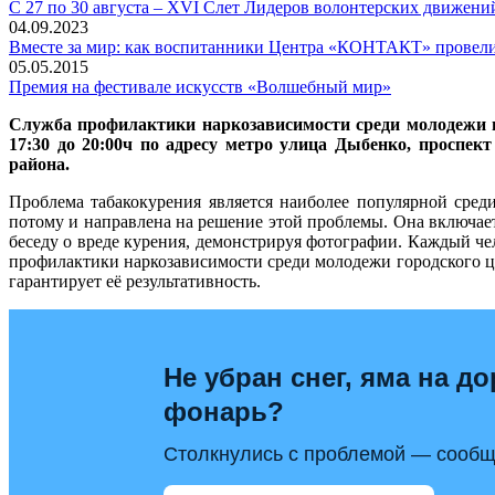
С 27 по 30 августа – XVI Слет Лидеров волонтерских движен
04.09.2023
Вместе за мир: как воспитанники Центра «КОНТАКТ» провели 
05.05.2015
Премия на фестивале искусств «Волшебный мир»
Служба профилактики наркозависимости среди молодежи г
17:30 до 20:00ч по адресу метро улица Дыбенко, проспе
района.
Проблема табакокурения является наиболее популярной сред
потому и направлена на решение этой проблемы. Она включает 
беседу о вреде курения, демонстрируя фотографии. Каждый ч
профилактики наркозависимости среди молодежи городского ц
гарантирует её результативность.
Не убран снег, яма на до
фонарь?
Столкнулись с проблемой — сообщи