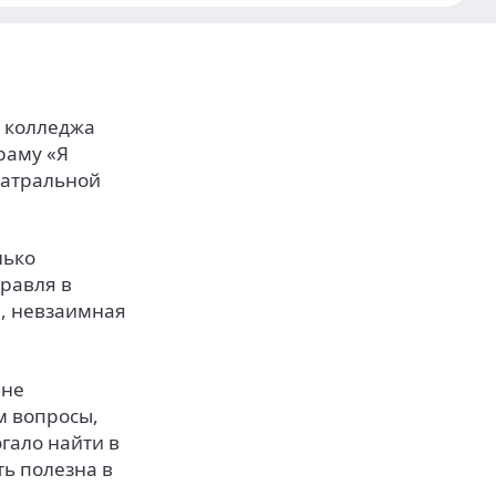
о колледжа
раму «Я
еатральной
лько
травля в
, невзаимная
ене
м вопросы,
огало найти в
ть полезна в