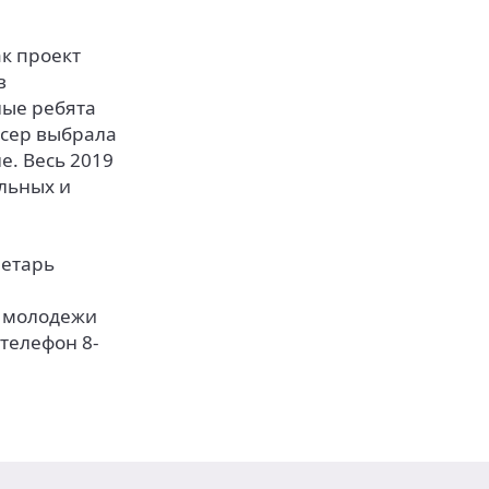
к проект
в
ные ребята
ссер выбрала
е. Весь 2019
ельных и
ретарь
и молодежи
телефон 8-