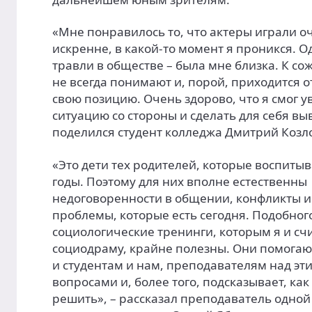
«Мне понравилось то, что актеры играли о
искренне, в какой-то момент я проникся. Од
травли в обществе – была мне близка. К со
не всегда понимают и, порой, приходится о
свою позицию. Очень здорово, что я смог у
ситуацию со стороны и сделать для себя вы
поделился студент колледжа Дмитрий Козл
«Это дети тех родителей, которые воспитыв
годы. Поэтому для них вполне естественны
недоговоренности в общении, конфликты и
проблемы, которые есть сегодня. Подобног
социологические тренинги, которым я и сч
социодраму, крайне полезны. Они помогаю
и студентам и нам, преподавателям над эт
вопросами и, более того, подсказывает, ка
решить», – рассказал преподаватель одной