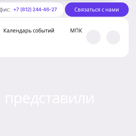
фис:
Связаться с нами
+7 (812) 244-46-27
Календарь событий
МПК
 представили