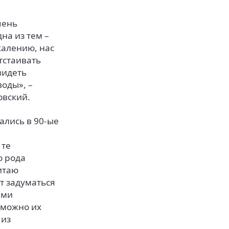
чень
на из тем –
жалению, нас
тстаивать
видеть
воды», –
овский.
ались в 90-ые
 те
о рода
итаю
т задуматься
ими
к можно их
 из