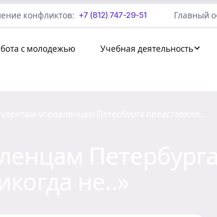
ение конфликтов:
Главный о
+7 (812) 747-29-51
абота с молодежью
Учебная деятельность
тудентам-управленцам Петербурга представили
социодраму «Я никогда не..»
ленцам Петербурга
когда не..»