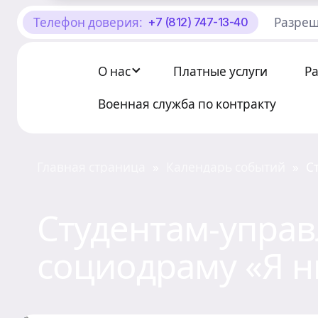
Телефон доверия:
Разреш
+7 (812) 747-13-40
О Центре «КОНТАКТ»
Руководство
О нас
Платные услуги
Р
Профсоюз
Военная служба по контракту
История
Главная страница
Календарь событий
С
»
»
Документы
Студентам-управ
Пресс-центр
социодраму «Я ни
Вакансии
Контакты