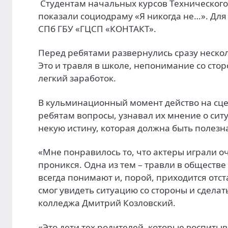
Студентам начальных курсов Техническог
показали социодраму «Я никогда не…». Для
СПб ГБУ «ГЦСП «КОНТАКТ».
Перед ребятами развернулись сразу неско
Это и травля в школе, непонимание со сто
легкий заработок.
В кульминационный момент действо на сце
ребятам вопросы, узнавал их мнение о сит
некую истину, которая должна быть полез
«Мне понравилось то, что актеры играли оч
проникся. Одна из тем – травли в обществе
всегда понимают и, порой, приходится отст
смог увидеть ситуацию со стороны и сделат
колледжа Дмитрий Козловский.
«Это дети тех родителей, которые воспитыв