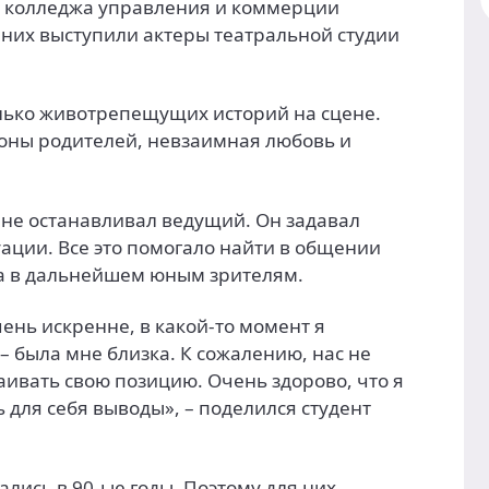
о колледжа управления и коммерции
 них выступили актеры театральной студии
лько животрепещущих историй на сцене.
роны родителей, невзаимная любовь и
не останавливал ведущий. Он задавал
уации. Все это помогало найти в общении
на в дальнейшем юным зрителям.
ень искренне, в какой-то момент я
 – была мне близка. К сожалению, нас не
аивать свою позицию. Очень здорово, что я
ь для себя выводы», – поделился студент
ались в 90-ые годы. Поэтому для них