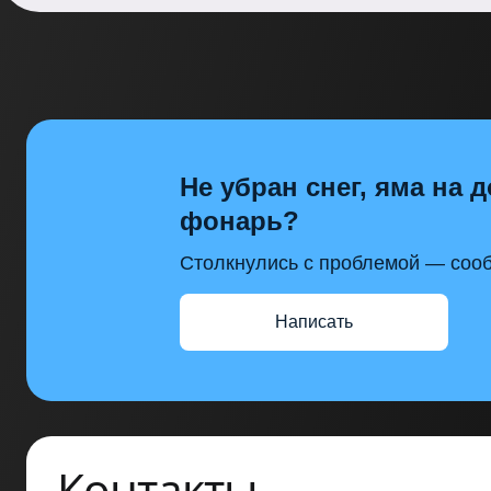
Не убран снег, яма на д
фонарь?
Столкнулись с проблемой — сооб
Написать
Контакты