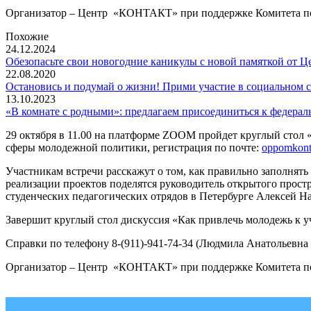
Организатор – Центр «КОНТАКТ» при поддержке Комитета по
Похожие
24.12.2024
Обезопасьте свои новогодние каникулы с новой памяткой от
22.08.2020
Остановись и подумай о жизни! Прими участие в социальном с
13.10.2023
«В комнате с родными»: предлагаем присоединиться к федера
29 октября в 11.00 на платформе ZOOM пройдет круглый стол 
сферы молодежной политики, регистрация по почте:
oppomkont
Участникам встречи расскажут о том, как правильно заполнят
реализации проектов поделятся руководитель открытого прост
студенческих педагогических отрядов в Петербурге Алексей Н
Завершит круглый стол дискуссия «Как привлечь молодежь к у
Справки по телефону 8-(911)-941-74-34 (Людмила Анатольевна 
Организатор – Центр «КОНТАКТ» при поддержке Комитета по