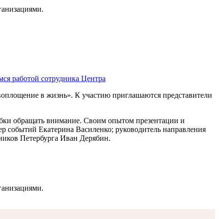
ганизациями.
мся работой сотрудника Центра
 воплощение в жизнь». К участию приглашаются представители
шибки обращать внимание. Своим опытом презентации и
ер событий Екатерина Василенко; руководитель направления
дников Петербурга Иван Дерябин.
ганизациями.