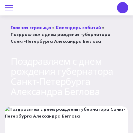
О Центре «КОНТАКТ»
Руководство
Главная страница
»
Календарь событий
»
Поздравляем с днем рождения губернатора
Профсоюз
Санкт-Петербурга Александра Беглова
История
Поздравляем с днем
Документы
рождения губернатора
Санкт-Петербурга
Пресс-центр
Александра Беглова
Вакансии
Контакты