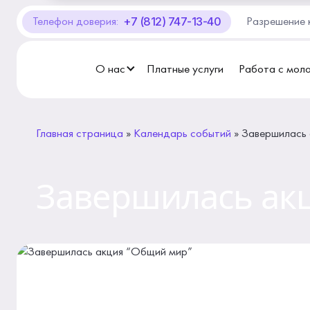
+7 (812) 747-13-40
Телефон доверия:
Разрешение 
О Центре «КОНТАКТ»
Руководство
О нас
Платные услуги
Работа с мол
Профсоюз
Главная страница
»
Календарь событий
»
Завершилась 
История
Документы
Завершилась ак
Пресс-центр
Вакансии
Контакты