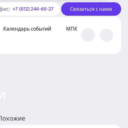
фис:
Связаться с нами
+7 (812) 244-46-27
Календарь событий
МПК
и
Похожие