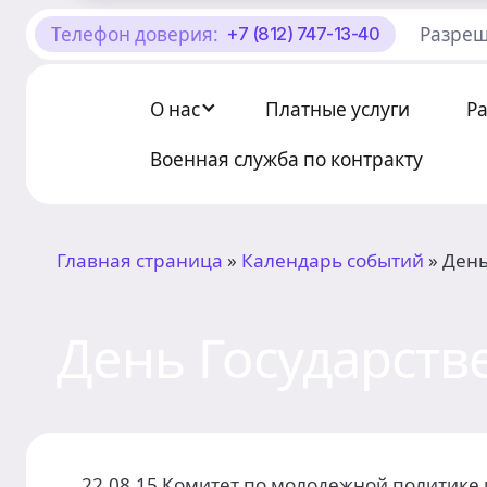
Телефон доверия:
Разреш
+7 (812) 747-13-40
О Центре «КОНТАКТ»
Руководство
О нас
Платные услуги
Р
Профсоюз
Военная служба по контракту
История
Главная страница
»
Календарь событий
»
День
Документы
Пресс-центр
День Государств
Вакансии
Контакты
22.08.15 Комитет по молодежной политике