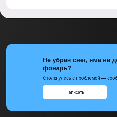
Не убран снег, яма на д
фонарь?
Столкнулись с проблемой — сооб
Написать