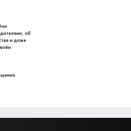
Они
дителями, об
стве и даже
своём
бщения