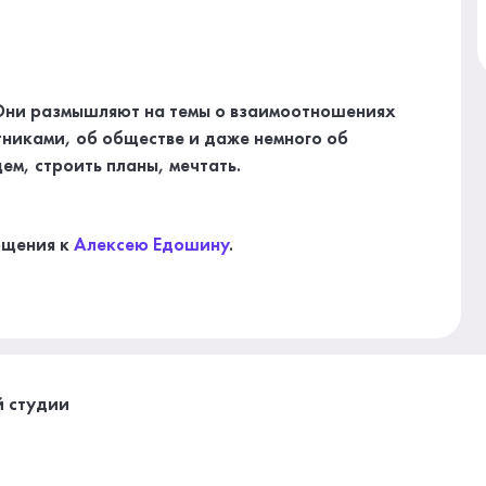
 Они размышляют на темы о взаимоотношениях
тниками, об обществе и даже немного об
ем, строить планы, мечтать.
бщения к
Алексею Едошину
.
й студии