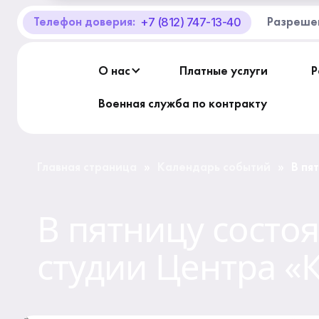
+7 (812) 747-13-40
Телефон доверия:
Разреше
О Центре «КОНТАКТ»
Руководство
О нас
Платные услуги
Р
Профсоюз
Военная служба по контракту
История
Главная страница
Календарь событий
В пя
»
»
Документы
Цен
В пятницу состо
Пресс-центр
студии Центра «
Вакансии
Контакты