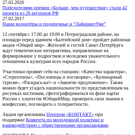
27.02.2026
Победителями премии «Больше, чем путешествие» стали 42
проекта из 26 регионов РФ
27.02.2017
Наши волонтёры и подопечные в “ЛабиринтУме”
12 сентября с 17.00 до 19.00 в Петроградском районе, на
площади перед зданием «Балтийский дом» пройдет районная
акция «Общий мир». Жителей и гостей Санкт-Петербурга
ждут тематические интерактивы, направленные на
формирование у подростков и молодежи уважительного
отношения к культурам всех народов России.
Участники проявят себя на станциях: «Качества характера»,
«Стереотипы», «Пословицы и поговорки», «Кулинарный
туризм», «Раскрась-ка!» и «Закончи предложение». Также
можно будет угадать национальности по представленным на
рисунках костюмам, сфотографироваться на фоне карты
России с хэштегом #ОбщийМир, проверить свои знания о
конфессиях, поговорить о толерантности.
Акция организована
Центром «КОНТАКТ»
при
поддержке
Комитета по молодежной политике и
взаимодействию с общественными организациями
.