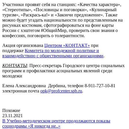
Участники проявят себя на станциях: «Качества характера»,
«Стереотипы», «Пословицы и поговорки», «Кулинарный
туризм», «Раскрась-ка!» и «Закончи предложение». Также
можно будет угадать национальности по представленным на
рисунках костюмам, сфотографироваться на фоне карты
России с хэштегом #ОбщийМир, проверить свои знания о
конфессиях, поговорить о толерантности.
Акция организована
Центром «КОНТАКТ»
при
поддержке
Комитета по молодежной политике и
взаимодействию с общественными организациями
.
КОНТАКТЫ
: Пресс-секретарь Городского центра социальных
программ и профилактики асоциальных явлений среди
молодежи
Елена Александровна Дербина, телефон 8-911-727-10-81
электронная почта
opk@profcenter.spb.ru
.
Похожие
23.11.2021
В Учебно-методическом центре продолжаются показы
социодрамы «Я никогда не..»