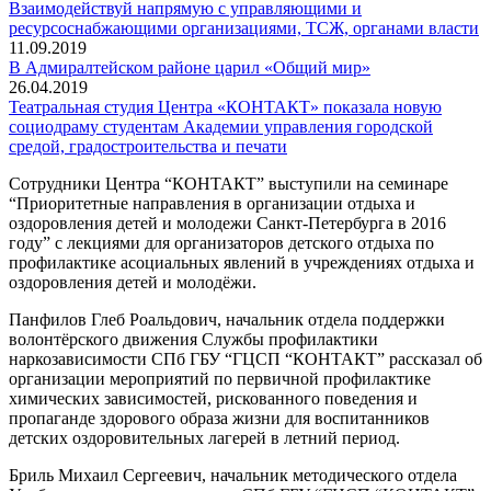
Взаимодействуй напрямую с управляющими и
ресурсоснабжающими организациями, ТСЖ, органами власти
11.09.2019
В Адмиралтейском районе царил «Общий мир»
26.04.2019
Театральная студия Центра «КОНТАКТ» показала новую
социодраму студентам Академии управления городской
средой, градостроительства и печати
Сотрудники Центра “КОНТАКТ” выступили на семинаре
“Приоритетные направления в организации отдыха и
оздоровления детей и молодежи Санкт-Петербурга в 2016
году” с лекциями для организаторов детского отдыха по
профилактике асоциальных явлений в учреждениях отдыха и
оздоровления детей и молодёжи.
Панфилов Глеб Роальдович, начальник отдела поддержки
волонтёрского движения Службы профилактики
наркозависимости СПб ГБУ “ГЦСП “КОНТАКТ” рассказал об
организации мероприятий по первичной профилактике
химических зависимостей, рискованного поведения и
пропаганде здорового образа жизни для воспитанников
детских оздоровительных лагерей в летний период.
Бриль Михаил Сергеевич, начальник методического отдела