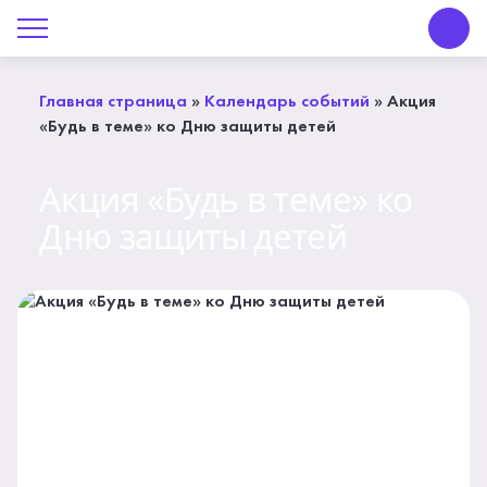
О Центре «КОНТАКТ»
Руководство
Главная страница
»
Календарь событий
»
Акция
«Будь в теме» ко Дню защиты детей
Профсоюз
Акция «Будь в теме» ко
История
Дню защиты детей
Документы
Пресс-центр
Вакансии
Контакты