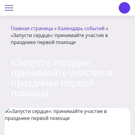
О Центре «КОНТАКТ»
Руководство
Главная страница
»
Календарь событий
»
«Запусти сердце»: принимайте участие в
Профсоюз
празднике первой помощи
История
«Запусти сердце»:
Документы
принимайте участие в
празднике первой
Пресс-центр
помощи
Вакансии
Контакты