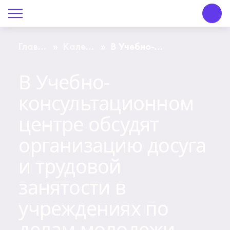
О Центре «КОНТАКТ»
Руководство
Главная
Календарь
В Учебно-
»
»
страница
событий
консультационном
центре обсудят
Профсоюз
В Учебно-
организацию досуга
и трудовой занятости
консультационном
в учреждениях по
История
делам молодежи
центре обсудят
Документы
организацию досуга
Пресс-центр
и трудовой
Вакансии
занятости в
учреждениях по
Контакты
делам молодежи