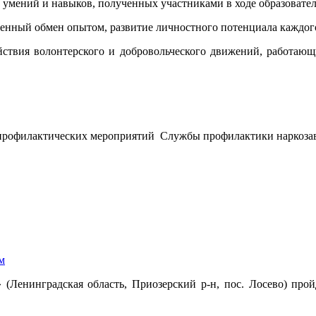
ю умений и навыков, полученных участниками в ходе образовател
ценный обмен опытом, развитие личностного потенциала каждого
ействия волонтерского и добровольческого движений, работаю
ла профилактических мероприятий Службы профилактики нарк
м
» (Ленинградская область, Приозерский р-н, пос. Лосево) пр