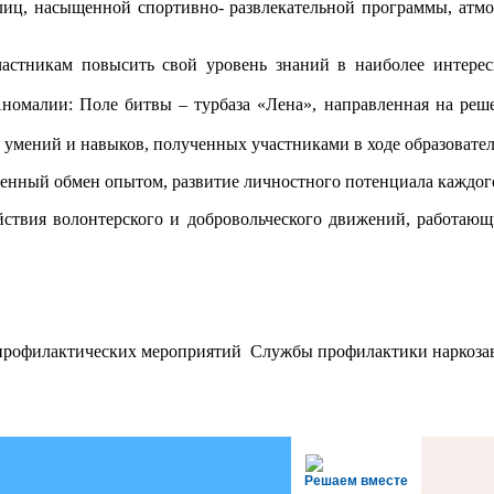
ц, насыщенной спортивно- развлекательной программы, атмос
астникам повысить свой уровень знаний в наиболее интерес
номалии: Поле битвы – турбаза «Лена», направленная на реше
ю умений и навыков, полученных участниками в ходе образовател
ценный обмен опытом, развитие личностного потенциала каждого
ействия волонтерского и добровольческого движений, работаю
ла профилактических мероприятий Службы профилактики нарк
Решаем вместе