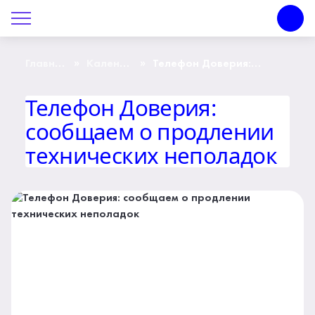
О Центре «КОНТАКТ»
О Центре «КОНТАКТ»
»
»
Главная
Календарь
Телефон Доверия:
страница
событий
сообщаем о продлении
технических неполадок
Руководство
Телефон Доверия:
сообщаем о продлении
Профсоюз
технических неполадок
История
Документы
Пресс-центр
Вакансии
Контакты