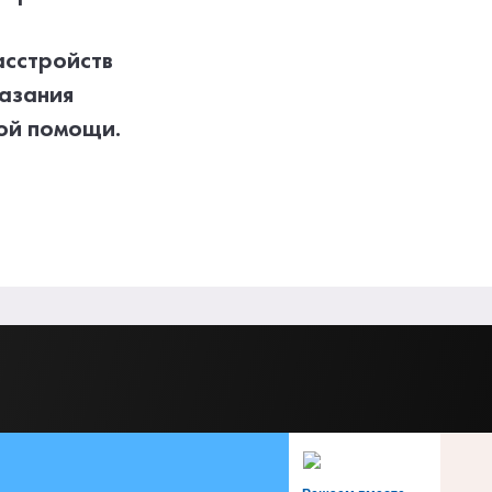
асстройств
азания
ой помощи.