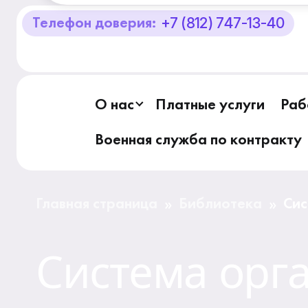
+7 (812) 747-13-40
Телефон доверия:
О Центре «КОНТАКТ»
Руководство
О нас
Платные услуги
Раб
Профсоюз
Военная служба по контракту
История
Документы
Главная страница
Библиотека
Сис
»
»
нес
Пресс-центр
Система орг
Вакансии