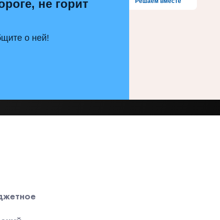
ороге, не горит
Решаем вместе
щите о ней!
джетное