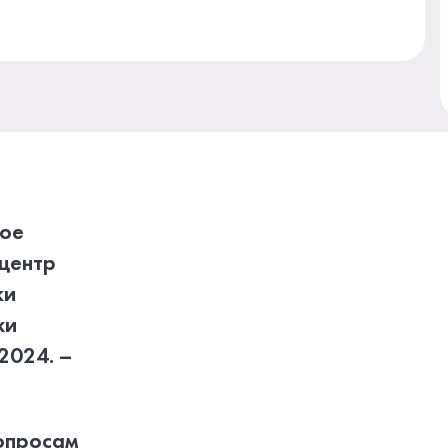
ное
центр
ки
жи
2024. –
опросам