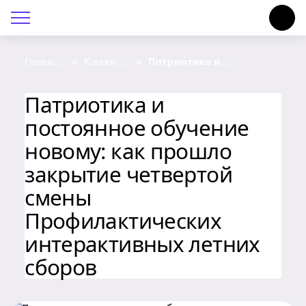
О Центре «КОНТАКТ»
Руководство
»
»
Главная
Календарь
Патриотика и
страница
событий
постоянное обучение
новому: как прошло
Профсоюз
закрытие четвертой
Патриотика и
смены
Профилактических
постоянное обучение
История
интерактивных летних
сборов
новому: как прошло
Документы
закрытие четвертой
Пресс-центр
смены
Профилактических
Вакансии
интерактивных летних
Контакты
сборов