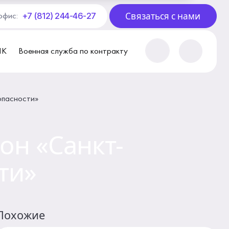
Связаться с нами
+7 (812) 244-46-27
офис:
ПК
Военная служба по контракту
опасности»
н «Санкт-
ти»
Похожие