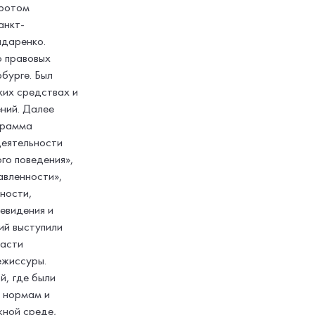
оротом
анкт-
ндаренко.
о правовых
бурге. Был
ких средствах и
ний. Далее
грамма
деятельности
го поведения»,
авленности»,
ности,
левидения и
ий выступили
ласти
ежиссуры.
, где были
м нормам и
жной среде,