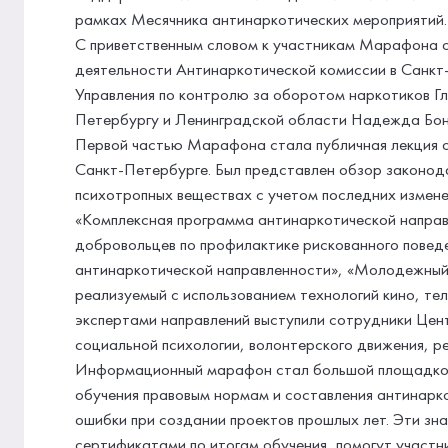
рамках Месячника антинаркотических мероприятий.
С приветственным словом к участникам Марафона о
деятельности Антинаркотической комиссии в Санкт
Управления по контролю за оборотом наркотиков Гл
Петербургу и Ленинградской области Надежда Бо
Первой частью Марафона стала публичная лекция о
Санкт-Петербурге. Был представлен обзор законод
психотропных веществах с учетом последних измене
«Комплексная программа антинаркотической напра
добровольцев по профилактике рискованного повед
антинаркотической направленности», «Молодежный
реализуемый с использованием технологий кино, т
экспертами направлений выступили сотрудники Це
социальной психологии, волонтерского движения, р
Информационный марафон стал большой площадкой
обучения правовым нормам и составления антинарк
ошибки при создании проектов прошлых лет. Эти зн
сертификатами по итогам обучения, помогут участн