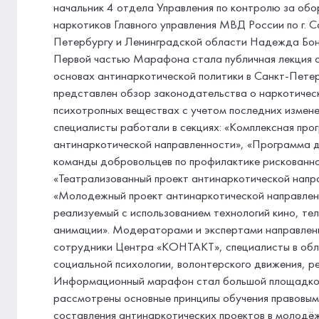
начальник 4 отдела Управления по контролю за об
наркотиков Главного управления МВД России по г. С
Петербургу и Ленинградской области Надежда Бо
Первой частью Марафона стала публичная лекция 
основах антинаркотической политики в Санкт-Петер
представлен обзор законодательства о наркотичес
психотропных веществах с учетом последних измене
специалисты работали в секциях: «Комплексная про
антинаркотической направленности», «Программа 
команды добровольцев по профилактике рискованно
«Театрализованный проект антинаркотической напр
«Молодежный проект антинаркотической направлен
реализуемый с использованием технологий кино, те
анимации». Модераторами и экспертами направлен
сотрудники Центра «КОНТАКТ», специалисты в об
социальной психологии, волонтерского движения, р
Информационный марафон стал большой площадкой
рассмотрены основные принципы обучения правовы
составления антинаркотических проектов в молодё