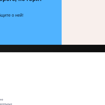
щите о ней!
ие
циальных