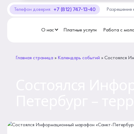
+7 (812) 747-13-40
Телефон доверия:
Разрешение 
О Центре «КОНТАКТ»
Руководство
О нас
Платные услуги
Работа с мол
Профсоюз
Главная страница
»
Календарь событий
»
Состоялся Ин
История
Документы
Состоялся Инфо
Пресс-центр
Петербург – тер
Вакансии
Контакты