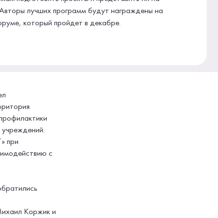
. Авторы лучших программ будут награждены на
руме, который пройдет в декабре.
ел
рритория
 профилактики
 учреждений.
» при
аимодействию с
обратились
Михаил Коржик и