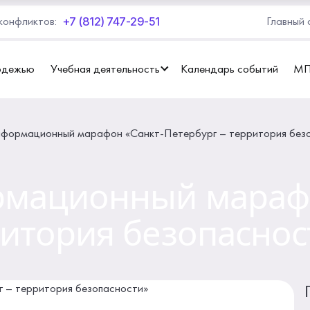
+7 (812) 747-29-51
конфликтов:
Главный 
одежью
Учебная деятельность
Календарь событий
М
формационный марафон «Санкт-Петербург – территория без
рмационный марафо
ритория безопаснос