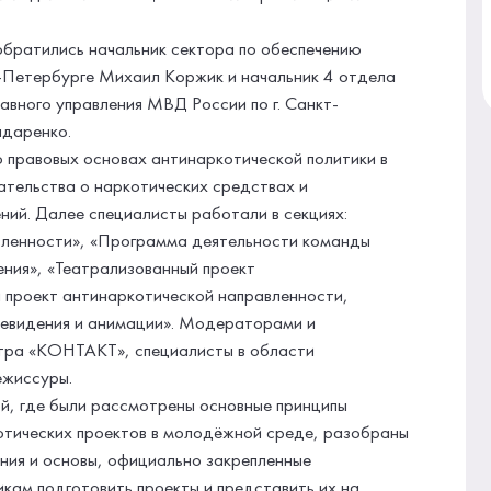
братились начальник сектора по обеспечению
-Петербурге Михаил Коржик и начальник 4 отдела
авного управления МВД России по г. Санкт-
ндаренко.
 правовых основах антинаркотической политики в
ательства о наркотических средствах и
ний. Далее специалисты работали в секциях:
вленности», «Программа деятельности команды
ения», «Театрализованный проект
 проект антинаркотической направленности,
елевидения и анимации». Модераторами и
нтра «КОНТАКТ», специалисты в области
ежиссуры.
, где были рассмотрены основные принципы
отических проектов в молодёжной среде, разобраны
ания и основы, официально закрепленные
икам подготовить проекты и представить их на