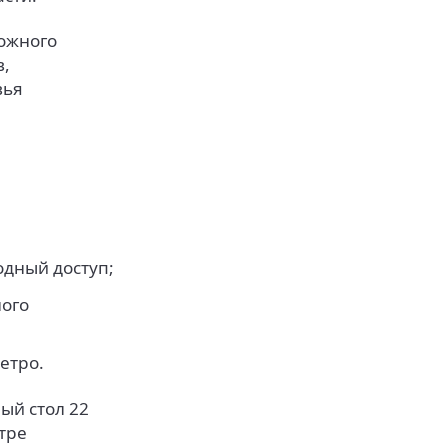
можного
в,
вья
дный доступ;
ого
етро.
ый стол 22
тре