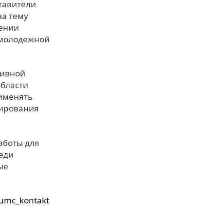
ставители
а тему
чении
-молодежной
тивной
области
рименять
мирования
аботы для
еди
ые
/umc_kontakt