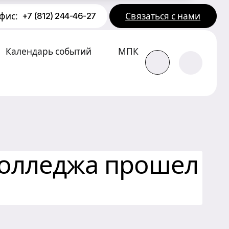
фис:
Связаться с нами
+7 (812) 244-46-27
Календарь событий
МПК
колледжа прошел