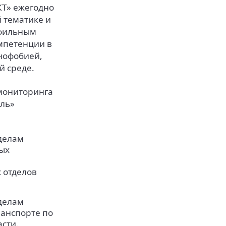
КТ» ежегодно
 тематике и
офильным
мпетенции в
нофобией,
й среде.
 мониторинга
уль»
 делам
ых
 отделов
 делам
анспорте по
сти.