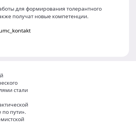
работы для формирования толерантного
акже получат новые компетенции.
/umc_kontakt
ий
ческого
елями стали
актической
 по пути».
емистской