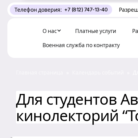
Телефон доверия:
Разреш
+7 (812) 747-13-40
О Центре «КОНТАКТ»
Руководство
О нас
Платные услуги
Р
Профсоюз
Военная служба по контракту
История
Главная страница
Календарь событий
Д
»
»
Документы
к
Для студентов А
Пресс-центр
кинолекторий “Т
Вакансии
Контакты