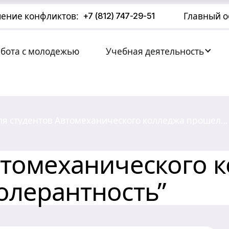
ение конфликтов:
Главный о
+7 (812) 747-29-51
абота с молодежью
Учебная деятельность
ля студентов Автомеханического колледжа прошел
инолекторий “Толерантность”
втомеханического 
олерантность”