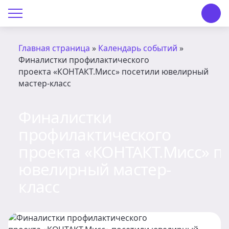
О Центре «КОНТАКТ»
Руководство
Главная страница
»
Календарь событий
»
Финалистки профилактического
Профсоюз
проекта «КОНТАКТ.Мисс» посетили ювелирный
мастер-класс
История
Финалистки
Документы
профилактического
Пресс-центр
проекта «КОНТАКТ.Мисс» п
ювелирный мастер-
Вакансии
класс
Контакты