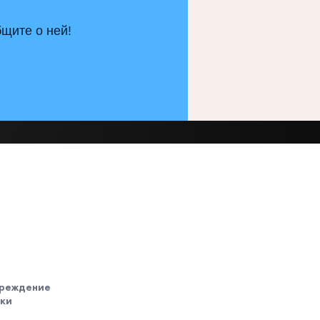
щите о ней!
чреждение
ики