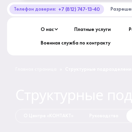
+7 (812) 747-13-40
Телефон доверия:
Разреше
О Центре «КОНТАКТ»
Руководство
О нас
Платные услуги
Р
Профсоюз
Военная служба по контракту
История
Главная страница
Структурные подразделени
»
Документы
Структурные по
Пресс-центр
Вакансии
О Центре «КОНТАКТ»
Руководство
Контакты