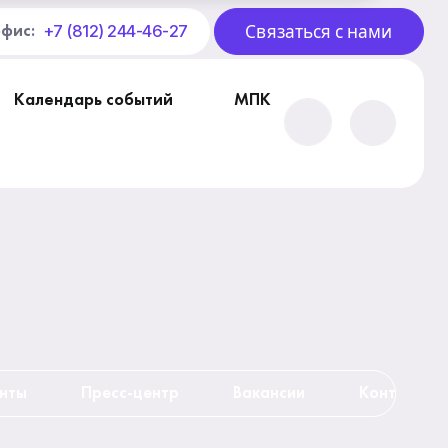
Связаться с нами
+7 (812) 244-46-27
офис:
Календарь событий
МПК
нты
Пресс-центр
Вакансии
Контакты